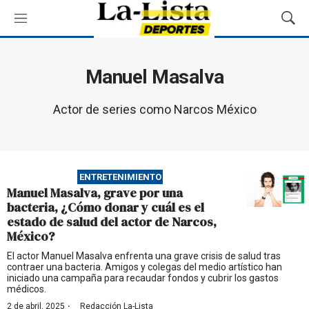
M
M
e
o
n
s
ú
t
Manuel Masalva
r
a
Actor de series como Narcos México
r
B
ú
s
q
ENTRETENIMIENTO
u
Manuel Masalva, grave por una
e
bacteria, ¿Cómo donar y cuál es el
d
estado de salud del actor de Narcos,
a
México?
El actor Manuel Masalva enfrenta una grave crisis de salud tras
contraer una bacteria. Amigos y colegas del medio artístico han
iniciado una campaña para recaudar fondos y cubrir los gastos
médicos.
·
2 de abril, 2025
Redacción La-Lista