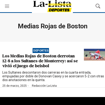
M
M
e
o
n
s
ú
t
Medias Rojas de Boston
r
a
r
B
ú
DEPORTES
s
Los Medias Rojas de Boston derrotan
q
12-8 a los Sultanes de Monterrey: así se
u
vivió el juego de beisbol
e
d
Los Sultanes descontaron dos carreras en la cuarta entrada,
empujadas por doble de Donovan Casey y se acercaron 5-2 con otras
a
dos anotaciones en la quinta.
·
25 de marzo, 2025
Redacción La-Lista