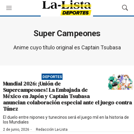
M
M
e
o
n
s
ú
t
Super Campeones
r
a
Anime cuyo título original es Captain Tsubasa
r
B
ú
s
q
DEPORTES
u
Mundial 2026: ¡Unión de
e
Supercampeones! La Embajada de
d
México en Japón y Captain Tsubasa
a
anuncian colaboración especial ante el juego contra
Túnez
El duelo entre nipones y tunecinos será el juego mil en la historia de
los Mundiales
·
2 de junio, 2026
Redacción La-Lista