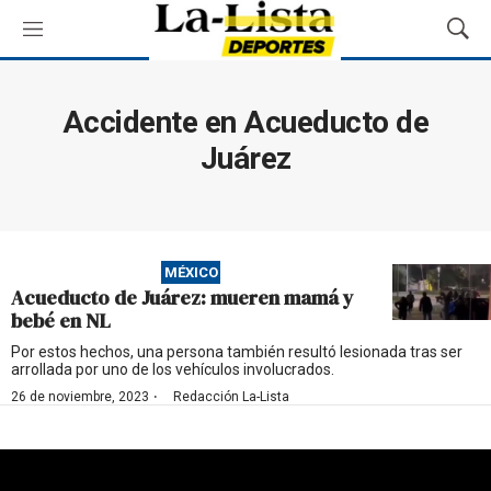
M
M
e
o
n
s
ú
t
Accidente en Acueducto de
r
Juárez
a
r
B
ú
s
q
MÉXICO
u
Acueducto de Juárez: mueren mamá y
e
bebé en NL
d
Por estos hechos, una persona también resultó lesionada tras ser
a
arrollada por uno de los vehículos involucrados.
·
26 de noviembre, 2023
Redacción La-Lista