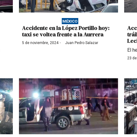
MÉXICO
Accidente en la López Portillo hoy:
Acc
taxi se voltea frente a la Aurrera
trá
Lec
·
5 de noviembre, 2024
Juan Pedro Salazar
s
El h
23 de