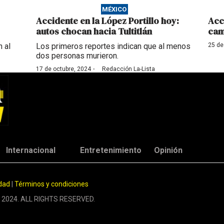
MÉXICO
Accidente en la López Portillo hoy:
Acc
autos chocan hacia Tultitlán
cam
 al
Los primeros reportes indican que al menos
25 de
dos personas murieron.
·
17 de octubre, 2024
Redacción La-Lista
Internacional
Entretenimiento
Opinión
idad
|
Términos y condiciones
 2024. ALL RIGHTS RESERVED.