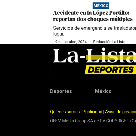
MÉXICO
Accidente en la López Portillo:
reportan dos choques múltiples
Servicios de emergencia se trasladaron
lugar.
·
19 de octubre, 2024
Redacción La-Lista
Deportes
México
Quiénes somos
|
Publicidad
|
Aviso de privac
OFEM Media Group SA de CV COPYRIGHT (C)