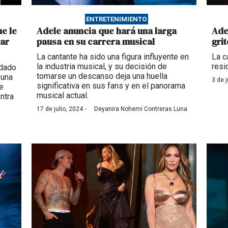
ENTRETENIMIENTO
e le
Adele anuncia que hará una larga
Ade
sar
pausa en su carrera musical
gri
La cantante ha sido una figura influyente en
La c
la industria musical, y su decisión de
resi
ndado
tomarse un descanso deja una huella
 una
3 de 
significativa en sus fans y en el panorama
e
musical actual.
ntra
·
17 de julio, 2024
Deyanira Nohemí Contreras Luna