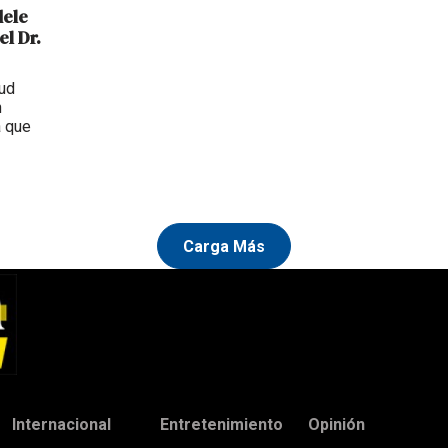
dele
el Dr.
tud
n
a que
Carga Más
Internacional
Entretenimiento
Opinión