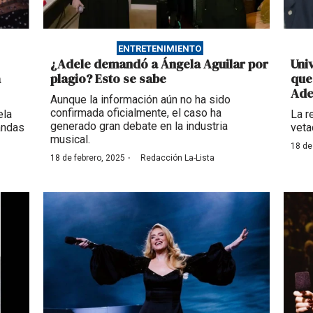
ENTRETENIMIENTO
¿Adele demandó a Ángela Aguilar por
Uni
a
plagio? Esto se sabe
que
Ade
Aunque la información aún no ha sido
confirmada oficialmente, el caso ha
ela
La r
generado gran debate en la industria
andas
veta
musical.
18 de
·
18 de febrero, 2025
Redacción La-Lista