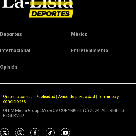
Deportes
México
Internacional
Entretenimiento
Opinión
Quiénes somos
|
Publicidad
|
Aviso de privacidad
|
Términos y
condiciones
OFEM Media Group SA de CV COPYRIGHT (C) 2024. ALL RIGHTS
RESERVED.
t
i
f
t
y