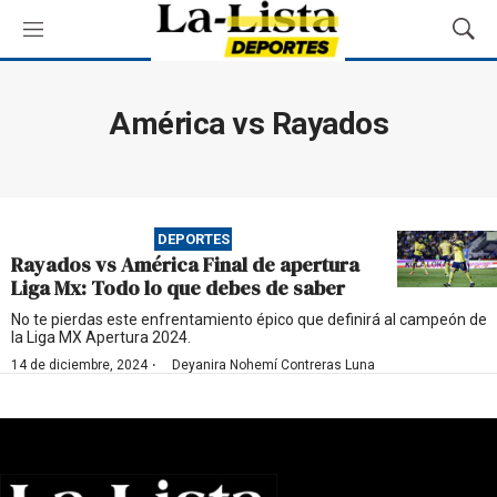
M
M
e
o
n
s
ú
t
América vs Rayados
r
a
r
B
ú
DEPORTES
s
Rayados vs América Final de apertura
q
Liga Mx: Todo lo que debes de saber
u
e
No te pierdas este enfrentamiento épico que definirá al campeón de
la Liga MX Apertura 2024.
d
a
·
14 de diciembre, 2024
Deyanira Nohemí Contreras Luna