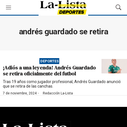
M
M
e
o
n
s
ú
t
andrés guardado se retira
r
a
r
B
ú
DEPORTES
s
¡Adiós a una leyenda! Andrés Guardado
q
se retira oficialmente del futbol
u
e
Tras 19 años como jugador profesional, Andrés Guardado anunció
que se retira de las canchas.
d
a
·
7 de noviembre, 2024
Redacción La-Lista