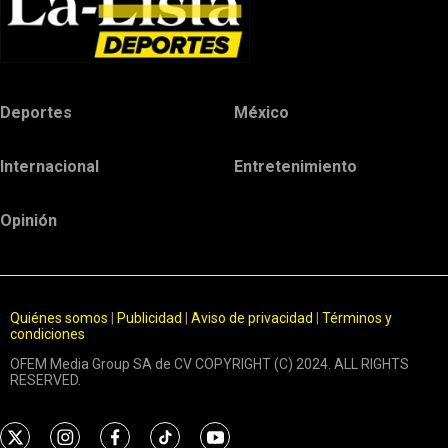
Deportes
México
Internacional
Entretenimiento
Opinión
Quiénes somos
|
Publicidad
|
Aviso de privacidad
|
Términos y
condiciones
OFEM Media Group SA de CV COPYRIGHT (C) 2024. ALL RIGHTS
RESERVED.
t
i
f
t
y