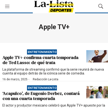
M
M
e
o
n
s
ú
t
Apple TV+
r
a
r
B
ú
ENTRETENIMIENTO
s
Apple TV+ confirma cuarta temporada
q
de Ted Lasso: de qué trata
u
e
La plataforma de streaming confirmó que la serie reunirá de nueva
cuenta al equipo detrás de la icónica serie de comedia.
d
a
·
16 de marzo, 2025
Redacción La-Lista
ENTRETENIMIENTO
‘Acapulco’, de Eugenio Derbez, contará
con una cuarta temporada
El actor y productor mexicano celebró que Apple TV+ apueste por la