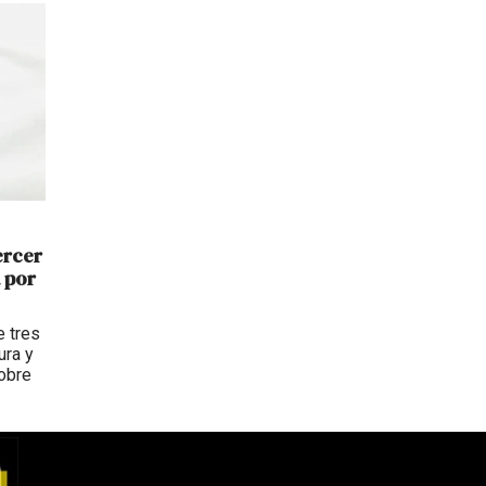
ercer
 por
e tres
ura y
sobre