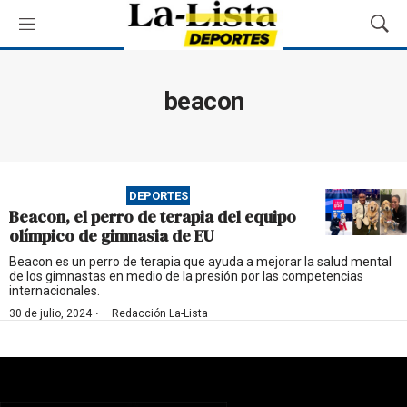
M
M
e
o
n
s
ú
t
beacon
r
a
r
B
ú
DEPORTES
s
Beacon, el perro de terapia del equipo
q
olímpico de gimnasia de EU
u
e
Beacon es un perro de terapia que ayuda a mejorar la salud mental
de los gimnastas en medio de la presión por las competencias
d
internacionales.
a
·
30 de julio, 2024
Redacción La-Lista