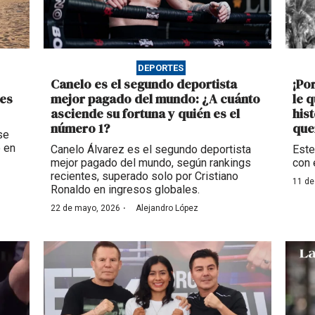
DEPORTES
Canelo es el segundo deportista
¡Po
res
mejor pagado del mundo: ¿A cuánto
le q
asciende su fortuna y quién es el
his
número 1?
que
se
o en
Canelo Álvarez es el segundo deportista
Este
mejor pagado del mundo, según rankings
con 
recientes, superado solo por Cristiano
11 de
Ronaldo en ingresos globales.
·
22 de mayo, 2026
Alejandro López