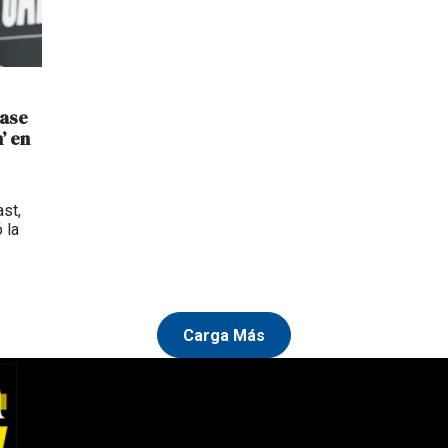
rase
’ en
ast,
 la
Carga Más