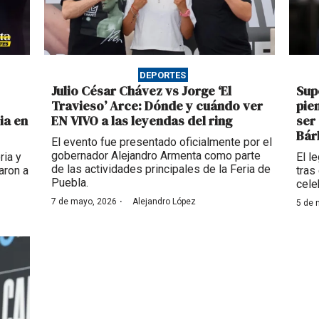
DEPORTES
Julio César Chávez vs Jorge ‘El
Sup
Travieso’ Arce: Dónde y cuándo ver
pie
ia en
EN VIVO a las leyendas del ring
ser
Bár
El evento fue presentado oficialmente por el
gobernador Alejandro Armenta como parte
ria y
El l
de las actividades principales de la Feria de
aron a
tras
Puebla.
cele
·
7 de mayo, 2026
Alejandro López
5 de 