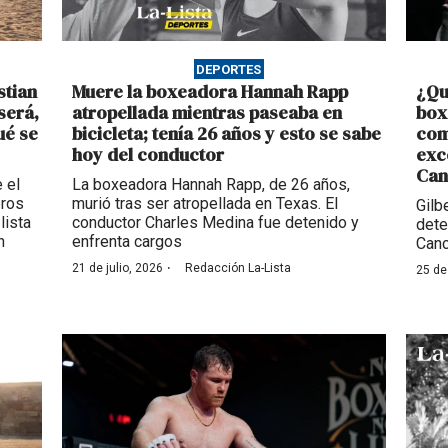
DEPORTES
stian
Muere la boxeadora Hannah Rapp
¿Qu
será,
atropellada mientras paseaba en
box
ué se
bicicleta; tenía 26 años y esto se sabe
com
hoy del conductor
exc
Can
 el
La boxeadora Hannah Rapp, de 26 años,
eros
murió tras ser atropellada en Texas. El
Gilb
lista
conductor Charles Medina fue detenido y
dete
n
enfrenta cargos
Canc
·
21 de julio, 2026
Redacción La-Lista
25 de