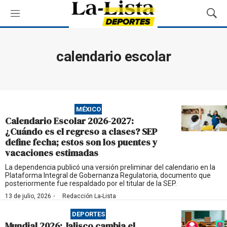
M
M
e
o
n
s
ú
t
calendario escolar
r
a
r
B
ú
MÉXICO
s
Calendario Escolar 2026-2027:
q
¿Cuándo es el regreso a clases? SEP
u
define fecha; estos son los puentes y
e
vacaciones estimadas
d
a
La dependencia publicó una versión preliminar del calendario en la
Plataforma Integral de Gobernanza Regulatoria, documento que
posteriormente fue respaldado por el titular de la SEP.
·
13 de julio, 2026
Redacción La-Lista
DEPORTES
Mundial 2026: Jalisco cambia el