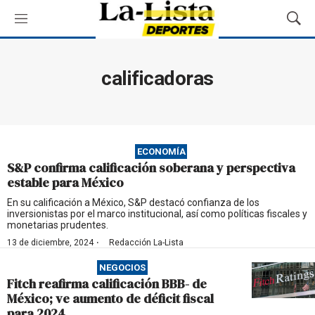
M
M
e
o
n
s
ú
t
calificadoras
r
a
r
B
ú
ECONOMÍA
s
S&P confirma calificación soberana y perspectiva
q
estable para México
u
e
En su calificación a México, S&P destacó confianza de los
inversionistas por el marco institucional, así como políticas fiscales y
d
monetarias prudentes.
a
·
13 de diciembre, 2024
Redacción La-Lista
NEGOCIOS
Fitch reafirma calificación BBB- de
México; ve aumento de déficit fiscal
para 2024