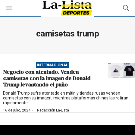
M
M
e
o
n
s
ú
t
camisetas trump
r
a
r
B
ú
INTERNACIONAL
s
Negocio con atentado. Venden
q
camisetas con la imagen de Donald
u
Trump levantando el puño
e
d
Donald Trump sufre atentado en mitin y tiendas rusas venden
camisetas con su imagen, mientras plataformas chinas las retiran
a
rápidamente.
·
16 de julio, 2024
Redacción La-Lista