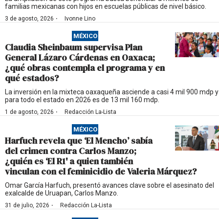
familias mexicanas con hijos en escuelas públicas de nivel básico.
·
3 de agosto, 2026
Ivonne Lino
MÉXICO
Claudia Sheinbaum supervisa Plan
General Lázaro Cárdenas en Oaxaca;
¿qué obras contempla el programa y en
qué estados?
La inversión en la mixteca oaxaqueña asciende a casi 4 mil 900 mdp y
para todo el estado en 2026 es de 13 mil 160 mdp.
·
1 de agosto, 2026
Redacción La-Lista
MÉXICO
Harfuch revela que ‘El Mencho’ sabía
del crimen contra Carlos Manzo;
¿quién es ‘El R1' a quien también
vinculan con el feminicidio de Valeria Márquez?
Omar García Harfuch, presentó avances clave sobre el asesinato del
exalcalde de Uruapan, Carlos Manzo.
·
31 de julio, 2026
Redacción La-Lista