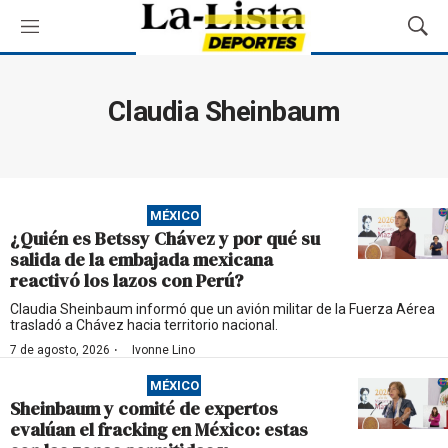
M
M
e
o
n
s
ú
t
Claudia Sheinbaum
r
a
r
B
ú
MÉXICO
s
¿Quién es Betssy Chávez y por qué su
q
salida de la embajada mexicana
u
reactivó los lazos con Perú?
e
d
Claudia Sheinbaum informó que un avión militar de la Fuerza Aérea
trasladó a Chávez hacia territorio nacional.
a
·
7 de agosto, 2026
Ivonne Lino
MÉXICO
Sheinbaum y comité de expertos
evalúan el fracking en México: estas