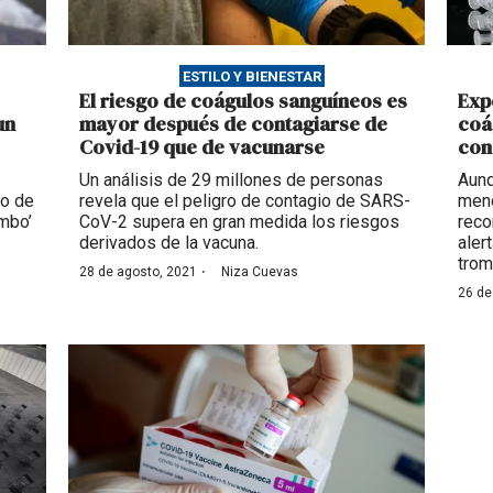
ESTILO Y BIENESTAR
El riesgo de coágulos sanguíneos es
Exp
un
mayor después de contagiarse de
coá
Covid-19 que de vacunarse
con
Un análisis de 29 millones de personas
Aunq
io de
revela que el peligro de contagio de SARS-
meno
umbo’
CoV-2 supera en gran medida los riesgos
reco
derivados de la vacuna.
aler
trom
·
28 de agosto, 2021
Niza Cuevas
26 de