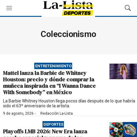
M
M
e
o
n
s
ú
t
Coleccionismo
r
a
r
B
ú
ENTRETENIMIENTO
s
Mattel lanza la Barbie de Whitney
q
Houston: precio y dónde comprar la
u
muñeca inspirada en “I Wanna Dance
e
With Somebody” en México
d
a
La Barbie Whitney Houston llega pocos días después de lo que habría
sido el 63º aniversario de la artista.
·
9 de agosto, 2026
Redacción La-Lista
DEPORTES
Playoffs LMB 2026: New Era lanza