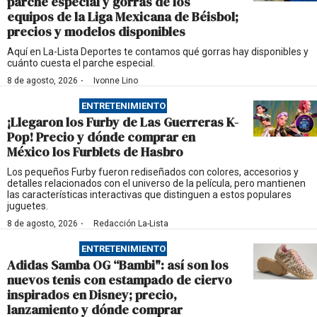
parche especial y gorras de los
equipos de la Liga Mexicana de Béisbol;
precios y modelos disponibles
Aquí en La-Lista Deportes te contamos qué gorras hay disponibles y
cuánto cuesta el parche especial.
·
8 de agosto, 2026
Ivonne Lino
ENTRETENIMIENTO
¡Llegaron los Furby de Las Guerreras K-
Pop! Precio y dónde comprar en
México los Furblets de Hasbro
Los pequeños Furby fueron rediseñados con colores, accesorios y
detalles relacionados con el universo de la película, pero mantienen
las características interactivas que distinguen a estos populares
juguetes.
·
8 de agosto, 2026
Redacción La-Lista
ENTRETENIMIENTO
Adidas Samba OG “Bambi": así son los
nuevos tenis con estampado de ciervo
inspirados en Disney; precio,
lanzamiento y dónde comprar