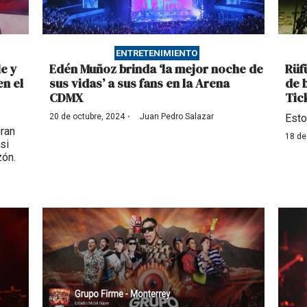
ENTRETENIMIENTO
le y
Edén Muñoz brinda ‘la mejor noche de
Rüf
n el
sus vidas’ a sus fans en la Arena
de 
CDMX
Tic
·
20 de octubre, 2024
Juan Pedro Salazar
Esto
gran
18 de
si
zón.