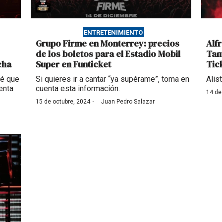
ENTRETENIMIENTO
Grupo Firme en Monterrey: precios
Alf
de los boletos para el Estadio Mobil
Tam
cha
Super en Funticket
Tic
Sé que
Si quieres ir a cantar “ya supérame”, toma en
Alis
enta
cuenta esta información.
14 de
·
15 de octubre, 2024
Juan Pedro Salazar