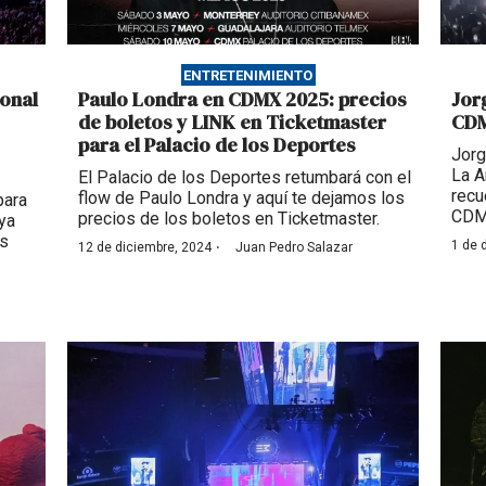
ENTRETENIMIENTO
ional
Paulo Londra en CDMX 2025: precios
Jor
de boletos y LINK en Ticketmaster
CDM
para el Palacio de los Deportes
Jorg
La A
El Palacio de los Deportes retumbará con el
recu
flow de Paulo Londra y aquí te dejamos los
para
CDM
precios de los boletos en Ticketmaster.
ya
os
·
1 de 
12 de diciembre, 2024
Juan Pedro Salazar