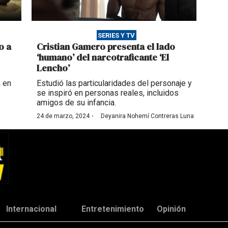
SERIES Y TV
o a
Cristian Gamero presenta el lado
‘humano’ del narcotraficante ‘El
Lencho’
a en
Estudió las particularidades del personaje y
se inspiró en personas reales, incluidos
amigos de su infancia.
·
24 de marzo, 2024
Deyanira Nohemí Contreras Luna
Internacional
Entretenimiento
Opinión