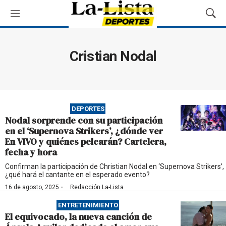
M
M
e
o
n
s
ú
t
Cristian Nodal
r
a
r
B
ú
DEPORTES
s
Nodal sorprende con su participación
q
en el ‘Supernova Strikers’, ¿dónde ver
u
En VIVO y quiénes pelearán? Cartelera,
e
fecha y hora
d
a
Confirman la participación de Christian Nodal en ‘Supernova Strikers’,
¿qué hará el cantante en el esperado evento?
·
16 de agosto, 2025
Redacción La-Lista
ENTRETENIMIENTO
El equivocado, la nueva canción de