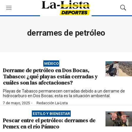
M
M
e
o
n
s
ú
t
derrames de petróleo
r
a
r
B
ú
MÉXICO
s
Derrame de petróleo en Dos Bocas,
q
Tabasco: ¿qué playas están cerradas y
u
cuáles son las afectaciones?
e
d
Playas de Tabasco permanecen cerradas debido a un derrame de
hidrocarburo en Dos Bocas; esta es la situación ambiental.
a
·
7 de mayo, 2025
Redacción La-Lista
ESTILO Y BIENESTAR
Pescar entre el petróleo: derrames de
Pemex en el río Pánuco