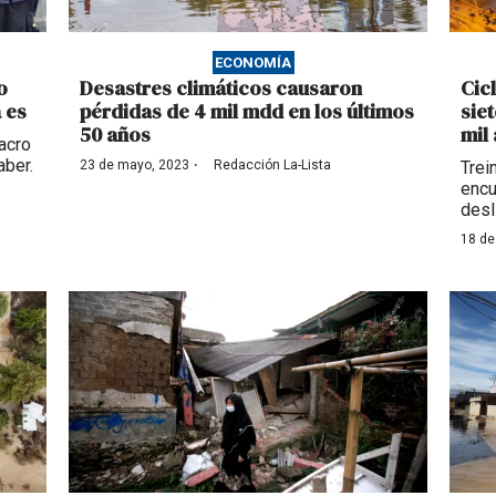
ECONOMÍA
o
Desastres climáticos causaron
Cic
 es
pérdidas de 4 mil mdd en los últimos
sie
50 años
mil
acro
·
aber.
23 de mayo, 2023
Redacción La-Lista
Trei
encu
desl
18 de