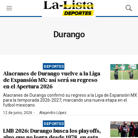
M
M
e
o
n
s
ú
t
Durango
r
a
r
B
ú
DEPORTES
s
Alacranes de Durango vuelve a la Liga
q
de Expansión MX: así será su regreso
u
en el Apertura 2026
e
d
Alacranes de Durango confirmó su regreso a la Liga de Expansión MX
para la temporada 2026-2027, marcando una nueva etapa en el
a
futbol mexicano.
·
12 de junio, 2026
Alejandro López
DEPORTES
LMB 2026: Durango busca los playoffs,
algo que no logra desde 1978, en esta