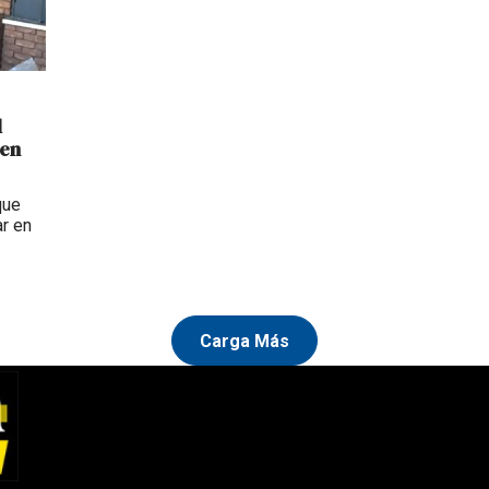
l
 en
que
ar en
Carga Más