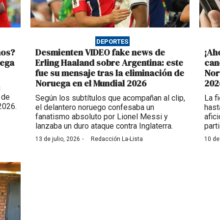
DEPORTES
nos?
Desmienten VIDEO fake news de
¡Ah
uega
Erling Haaland sobre Argentina: este
can
fue su mensaje tras la eliminación de
Nor
Noruega en el Mundial 2026
202
g
 de
Según los subtítulos que acompañan al clip,
La f
2026.
el delantero noruego confesaba un
hast
fanatismo absoluto por Lionel Messi y
afic
lanzaba un duro ataque contra Inglaterra.
part
·
13 de julio, 2026
Redacción La-Lista
10 de