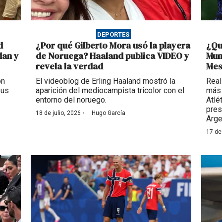
DEPORTES
d
¿Por qué Gilberto Mora usó la playera
¿Qu
dan y
de Noruega? Haaland publica VIDEO y
Mun
revela la verdad
Mes
on
El videoblog de Erling Haaland mostró la
Real
sus
aparición del mediocampista tricolor con el
más 
entorno del noruego.
Atlé
pres
·
18 de julio, 2026
Hugo García
Arge
17 de