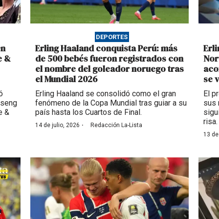
DEPORTES
en
Erling Haaland conquista Perú: más
Erl
e &
de 500 bebés fueron registrados con
Nor
el nombre del goleador noruego tras
aco
el Mundial 2026
se 
ó
Erling Haaland se consolidó como el gran
El p
ugseng
fenómeno de la Copa Mundial tras guiar a su
sus 
e &
país hasta los Cuartos de Final.
sigu
risa.
·
14 de julio, 2026
Redacción La-Lista
13 de