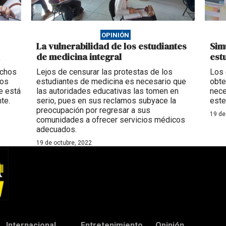
OPINIÓN
La vulnerabilidad de los estudiantes
Sim
de medicina integral
est
echos
Lejos de censurar las protestas de los
Los 
los
estudiantes de medicina es necesario que
obte
e está
las autoridades educativas las tomen en
nece
te.
serio, pues en sus reclamos subyace la
este
preocupación por regresar a sus
19 de
comunidades a ofrecer servicios médicos
adecuados.
19 de octubre, 2022
Internacional
Entretenimiento
Opinión