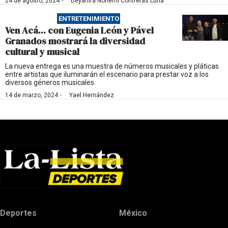
·
24 de agosto, 2024
Deyanira Nohemí Contreras Luna
ENTRETENIMIENTO
Ven Acá... con Eugenia León y Pável
Granados mostrará la diversidad
cultural y musical
La nueva entrega es una muestra de números musicales y pláticas
entre artistas que iluminarán el escenario para prestar voz a los
diversos géneros musicales.
·
14 de marzo, 2024
Yael Hernández
Deportes
México