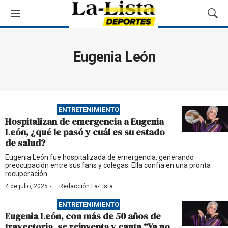
M
M
e
o
n
s
ú
t
Eugenia León
r
a
r
B
ú
ENTRETENIMIENTO
s
Hospitalizan de emergencia a Eugenia
q
León, ¿qué le pasó y cuál es su estado
u
de salud?
e
d
Eugenia León fue hospitalizada de emergencia, generando
preocupación entre sus fans y colegas. Ella confía en una pronta
a
recuperación.
·
4 de julio, 2025
Redacción La-Lista
ENTRETENIMIENTO
Eugenia León, con más de 50 años de
trayectoria, se reinventa y canta “Ya no