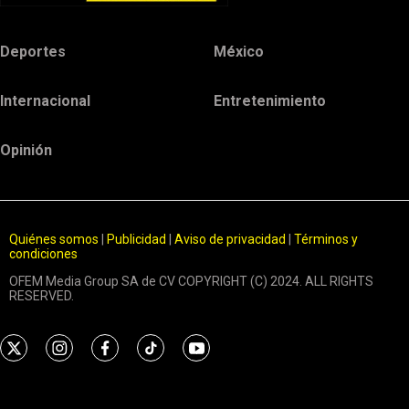
Deportes
México
Internacional
Entretenimiento
Opinión
Quiénes somos
|
Publicidad
|
Aviso de privacidad
|
Términos y
condiciones
OFEM Media Group SA de CV COPYRIGHT (C) 2024. ALL RIGHTS
RESERVED.
t
i
f
t
y
w
n
a
i
o
i
s
c
k
u