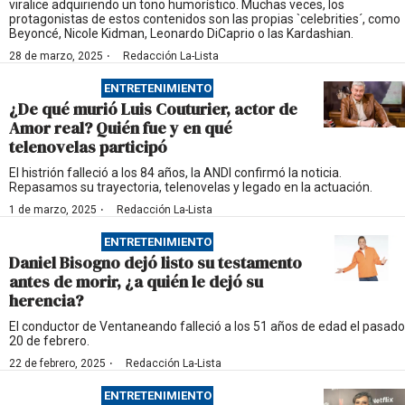
viralice adquiriendo un tono humorístico. Muchas veces, los
protagonistas de estos contenidos son las propias `celebrities´, como
Beyoncé, Nicole Kidman, Leonardo DiCaprio o las Kardashian.
·
28 de marzo, 2025
Redacción La-Lista
ENTRETENIMIENTO
¿De qué murió Luis Couturier, actor de
Amor real? Quién fue y en qué
telenovelas participó
El histrión falleció a los 84 años, la ANDI confirmó la noticia.
Repasamos su trayectoria, telenovelas y legado en la actuación.
·
1 de marzo, 2025
Redacción La-Lista
ENTRETENIMIENTO
Daniel Bisogno dejó listo su testamento
antes de morir, ¿a quién le dejó su
herencia?
El conductor de Ventaneando falleció a los 51 años de edad el pasado
20 de febrero.
·
22 de febrero, 2025
Redacción La-Lista
ENTRETENIMIENTO