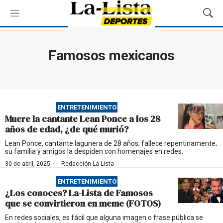
M
M
e
o
n
s
ú
t
Famosos mexicanos
r
a
r
B
ú
ENTRETENIMIENTO
s
Muere la cantante Lean Ponce a los 28
q
años de edad, ¿de qué murió?
u
e
Lean Ponce, cantante lagunera de 28 años, fallece repentinamente;
su familia y amigos la despiden con homenajes en redes.
d
a
·
30 de abril, 2025
Redacción La-Lista
ENTRETENIMIENTO
¿Los conoces? La-Lista de Famosos
que se convirtieron en meme (FOTOS)
En redes sociales, es fácil que alguna imagen o frase pública se