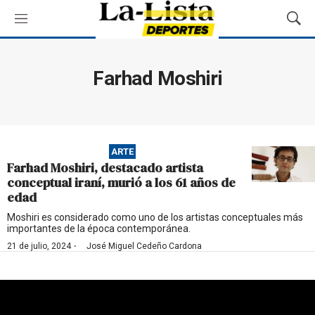
M
M
e
o
n
s
ú
t
Farhad Moshiri
r
a
r
B
ú
ARTE
s
Farhad Moshiri, destacado artista
q
conceptual iraní, murió a los 61 años de
u
edad
e
d
Moshiri es considerado como uno de los artistas conceptuales más
importantes de la época contemporánea.
a
·
21 de julio, 2024
José Miguel Cedeño Cardona