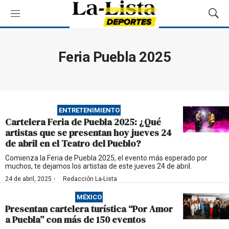
M
M
e
o
n
s
ú
t
Feria Puebla 2025
r
a
r
B
ú
ENTRETENIMIENTO
s
Cartelera Feria de Puebla 2025: ¿Qué
q
artistas que se presentan hoy jueves 24
u
de abril en el Teatro del Pueblo?
e
d
Comienza la Feria de Puebla 2025, el evento más esperado por
muchos, te dejamos los artistas de este jueves 24 de abril.
a
·
24 de abril, 2025
Redacción La-Lista
MÉXICO
Presentan cartelera turística “Por Amor
a Puebla” con más de 150 eventos