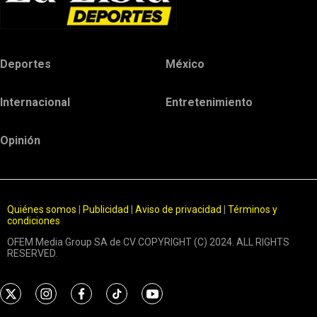
Deportes
México
Internacional
Entretenimiento
Opinión
Quiénes somos
|
Publicidad
|
Aviso de privacidad
|
Términos y
condiciones
OFEM Media Group SA de CV COPYRIGHT (C) 2024. ALL RIGHTS
RESERVED.
t
i
f
t
y
w
n
a
i
o