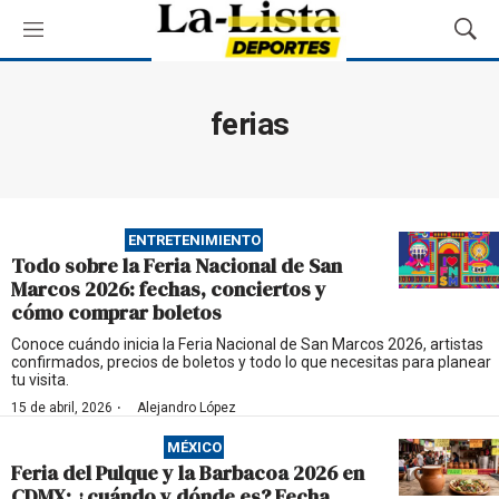
M
M
e
o
n
s
ú
t
ferias
r
a
r
B
ú
ENTRETENIMIENTO
s
Todo sobre la Feria Nacional de San
q
Marcos 2026: fechas, conciertos y
u
cómo comprar boletos
e
d
Conoce cuándo inicia la Feria Nacional de San Marcos 2026, artistas
confirmados, precios de boletos y todo lo que necesitas para planear
a
tu visita.
·
15 de abril, 2026
Alejandro López
MÉXICO
Feria del Pulque y la Barbacoa 2026 en
CDMX: ¿cuándo y dónde es? Fecha,