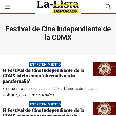
M
M
e
o
n
s
ú
t
Festival de Cine Independiente de
r
la CDMX
a
r
B
ú
s
q
ENTRETENIMIENTO
u
El Festival de Cine Independiente de la
e
CDMX inicia como ‘alternativa a la
d
parafernalia’
a
El encuentro se extiende este 2024 a 10 sedes de la capital.
·
25 de julio, 2024
Nestor Ramírez
ENTRETENIMIENTO
El Festival de Cine Independiente de la
CDMX anuncia su programación de