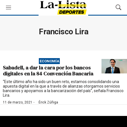
M
M
e
o
n
s
ú
t
Francisco Lira
r
a
r
B
ú
ECONOMÍA
s
Sabadell, a dar la cara por los bancos
q
digitales en la 84 Convención Bancaria
u
e
“Este último año ha sido un buen reto, estamos consolidando una
apuesta digital en la que a través de alianzas otorgamos servicios
d
bancarios y apoyamos a la bancarización del país”, señala Francisco
a
Lira.
·
11 de marzo, 2021
Érick Zúñiga