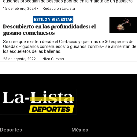
gusanos procedían de pescado podrido en la maleta de un pasajero.
·
15 de febrero, 2024
Redacción La-Lista
ESTILO Y BIENESTAR
Descubierto en las profundidades: el
gusano comehuesos
Se cree que existen desde el Cretácico y que más de 30 especies de
Osedax –‘gusanos comehuesos’ o gusanos zombis– se alimentan de
los esqueletos de las ballenas.
·
23 de agosto, 2022
Niza Cuevas
Deportes
México