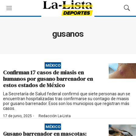
M
M
e
o
n
s
ú
t
gusanos
r
a
r
B
ú
MÉXICO
s
Confirman 17 casos de miasis en
q
humanos por gusano barrenador en
u
estos estados de México
e
d
La Secretaría de Salud federal confirmó que siete personas aun se
encuentran hospitalizadas tras confirmarse su contagio de miasis
a
por gusano barrenador. Esos son los municipios que registran más
casos.
·
17 de junio, 2025
Redacción La-Lista
MÉXICO
Gusano barrenador en mascotas: