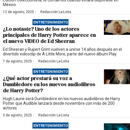
Edición Coleccionista; te contamos cuándo estará disponible en
México.
·
12 de agosto, 2025
Redacción La-Lista
ENTRETENIMIENTO
¿Lo notaste? Uno de los actores
principales de Harry Potter aparece en
el nuevo VIDEO de Ed Sheeran
Ed Sheeran y Rupert Grint vuelven a unirse 14 años después en el
divertido videoclip de A Little More, parte del nuevo álbum Play.
·
7 de agosto, 2025
Redacción La-Lista
ENTRETENIMIENTO
¿Qué actor prestará su voz a
Dumbledore en los nuevos audiolibros
de Harry Potter?
Hugh Laurie será Dumbledore en los nuevos audiolibros de Harry
Potter que Audible lanzará desde noviembre con más de 200
actores.
·
5 de agosto, 2025
Redacción La-Lista
ENTRETENIMIENTO