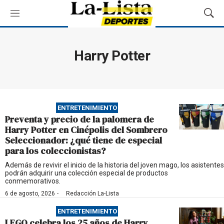
M
M
e
o
n
s
ú
t
Harry Potter
r
a
r
B
ú
ENTRETENIMIENTO
s
Preventa y precio de la palomera de
q
Harry Potter en Cinépolis del Sombrero
u
Seleccionador: ¿qué tiene de especial
e
para los coleccionistas?
d
a
Además de revivir el inicio de la historia del joven mago, los asistentes
podrán adquirir una colección especial de productos
conmemorativos.
·
6 de agosto, 2026
Redacción La-Lista
ENTRETENIMIENTO
LEGO celebra los 25 años de Harry