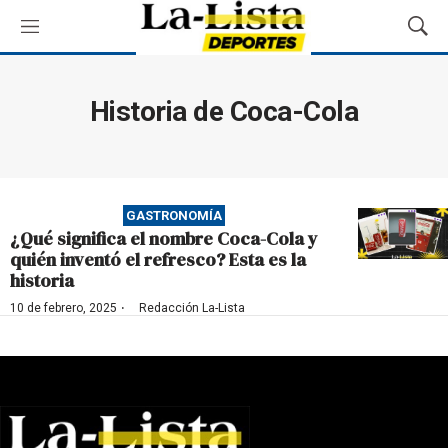
M
M
e
o
n
s
ú
t
Historia de Coca-Cola
r
a
r
B
ú
GASTRONOMÍA
s
¿Qué significa el nombre Coca-Cola y
q
quién inventó el refresco? Esta es la
u
historia
e
d
·
10 de febrero, 2025
Redacción La-Lista
a