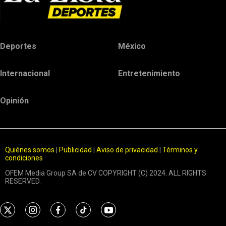
Deportes
México
Internacional
Entretenimiento
Opinión
Quiénes somos
|
Publicidad
|
Aviso de privacidad
|
Términos y
condiciones
OFEM Media Group SA de CV COPYRIGHT (C) 2024. ALL RIGHTS
RESERVED.
t
i
f
t
y
w
n
a
i
o