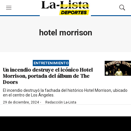
M
M
e
o
n
s
ú
t
hotel morrison
r
a
r
B
ú
ENTRETENIMIENTO
s
Un incendio destruye el icónico Hotel
q
Morrison, portada del álbum de The
u
Doors
e
d
El incendio destruyó la fachada del histórico Hotel Morrison, ubicado
en el centro de Los Ángeles.
a
·
29 de diciembre, 2024
Redacción La-Lista