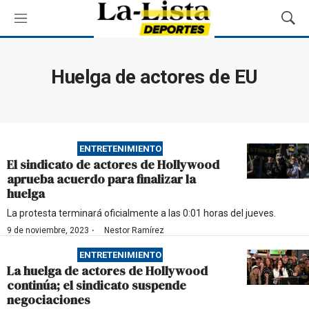
M
M
e
o
n
s
ú
t
Huelga de actores de EU
r
a
r
B
ú
ENTRETENIMIENTO
s
El sindicato de actores de Hollywood
q
aprueba acuerdo para finalizar la
u
huelga
e
d
La protesta terminará oficialmente a las 0:01 horas del jueves.
a
·
9 de noviembre, 2023
Nestor Ramírez
ENTRETENIMIENTO
La huelga de actores de Hollywood
continúa; el sindicato suspende
negociaciones