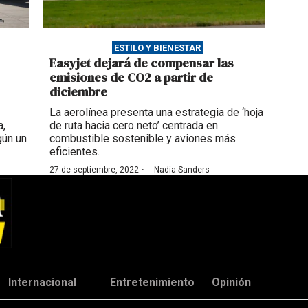
ESTILO Y BIENESTAR
Easyjet dejará de compensar las
emisiones de CO2 a partir de
diciembre
La aerolínea presenta una estrategia de ‘hoja
a,
de ruta hacia cero neto’ centrada en
gún un
combustible sostenible y aviones más
eficientes.
·
27 de septiembre, 2022
Nadia Sanders
Internacional
Entretenimiento
Opinión