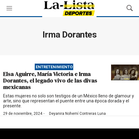
M
M
e
o
n
s
ú
t
Irma Dorantes
r
a
r
B
ú
ENTRETENIMIENTO
s
Elsa Aguirre, María Victoria e Irma
q
Dorantes, el legado vivo de las divas
u
mexicanas
e
d
Estas mujeres no solo son testigos de un México lleno de glamour y
arte, sino que representan el puente entre una época dorada y el
a
presente.
·
29 de noviembre, 2024
Deyanira Nohemí Contreras Luna