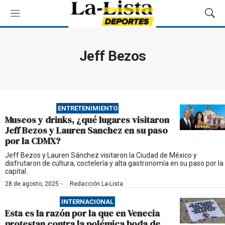
M
M
e
o
n
s
ú
t
Jeff Bezos
r
a
r
B
ú
ENTRETENIMIENTO
s
Museos y drinks, ¿qué lugares visitaron
q
Jeff Bezos y Lauren Sanchez en su paso
u
por la CDMX?
e
d
Jeff Bezos y Lauren Sánchez visitaron la Ciudad de México y
disfrutaron de cultura, coctelería y alta gastronomía en su paso por la
a
capital.
·
28 de agosto, 2025
Redacción La-Lista
INTERNACIONAL
Esta es la razón por la que en Venecia
protestan contra la polémica boda de