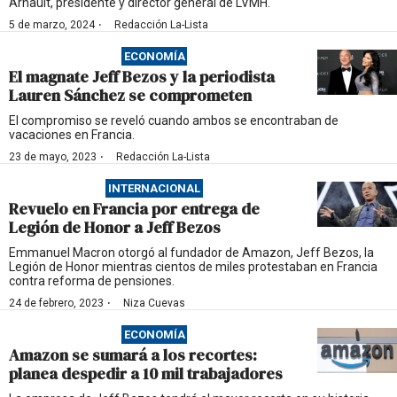
Arnault, presidente y director general de LVMH.
·
5 de marzo, 2024
Redacción La-Lista
ECONOMÍA
El magnate Jeff Bezos y la periodista
Lauren Sánchez se comprometen
El compromiso se reveló cuando ambos se encontraban de
vacaciones en Francia.
·
23 de mayo, 2023
Redacción La-Lista
INTERNACIONAL
Revuelo en Francia por entrega de
Legión de Honor a Jeff Bezos
Emmanuel Macron otorgó al fundador de Amazon, Jeff Bezos, la
Legión de Honor mientras cientos de miles protestaban en Francia
contra reforma de pensiones.
·
24 de febrero, 2023
Niza Cuevas
ECONOMÍA
Amazon se sumará a los recortes:
planea despedir a 10 mil trabajadores