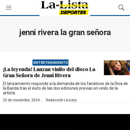
M
M
e
o
n
s
ú
t
jenni rivera la gran señora
r
a
r
B
ú
ENTRETENIMIENTO
s
¡La leyenda! Lanzan vinilo del disco La
q
Gran Señora de Jenni Rivera
u
e
El lanzamiento responde a la demanda de los fanáticos de la Diva de
la Banda tras el éxito de las dos ediciones previas en vinilo de la
d
artista.
a
·
25 de noviembre, 2024
Redacción La-Lista