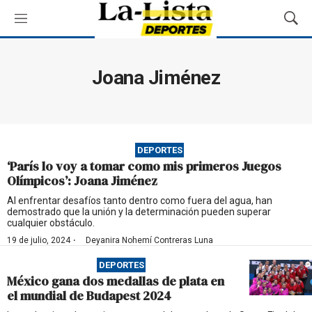
M
M
e
o
n
s
ú
t
Joana Jiménez
r
a
r
B
ú
DEPORTES
s
‘París lo voy a tomar como mis primeros Juegos
q
Olímpicos’: Joana Jiménez
u
e
Al enfrentar desafíos tanto dentro como fuera del agua, han
demostrado que la unión y la determinación pueden superar
d
cualquier obstáculo.
a
·
19 de julio, 2024
Deyanira Nohemí Contreras Luna
DEPORTES
México gana dos medallas de plata en
el mundial de Budapest 2024