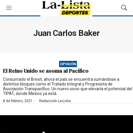
M
M
e
o
n
s
ú
t
Juan Carlos Baker
r
a
r
B
ú
OPINIÓN
s
El Reino Unido se asoma al Pacífico
q
u
Consumado el Brexit, ahora el país se encuentra sumándose a
distintos bloques como el Tratado Integral y Progresista de
e
Asociación Transpacífico. Un nuevo socio que elevaría el potencial del
d
TIPAT, donde México ya está.
a
·
8 de febrero, 2021
Redacción La-Lista