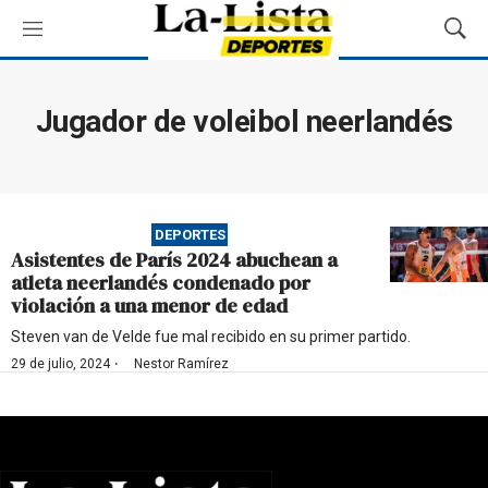
M
M
e
o
n
s
ú
t
Jugador de voleibol neerlandés
r
a
r
B
ú
DEPORTES
s
Asistentes de París 2024 abuchean a
q
atleta neerlandés condenado por
u
violación a una menor de edad
e
d
Steven van de Velde fue mal recibido en su primer partido.
a
·
29 de julio, 2024
Nestor Ramírez