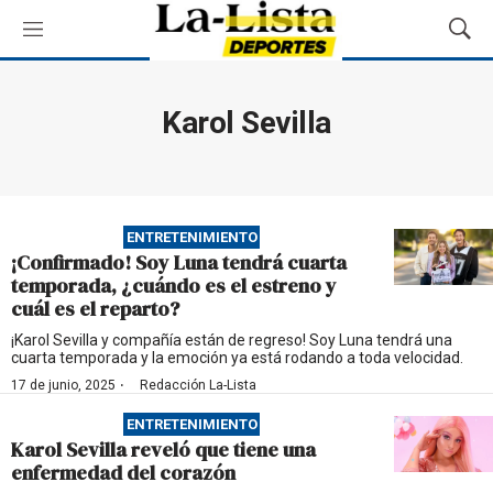
M
M
e
o
n
s
ú
t
Karol Sevilla
r
a
r
B
ú
ENTRETENIMIENTO
s
¡Confirmado! Soy Luna tendrá cuarta
q
temporada, ¿cuándo es el estreno y
u
cuál es el reparto?
e
d
¡Karol Sevilla y compañía están de regreso! Soy Luna tendrá una
cuarta temporada y la emoción ya está rodando a toda velocidad.
a
·
17 de junio, 2025
Redacción La-Lista
ENTRETENIMIENTO
Karol Sevilla reveló que tiene una
enfermedad del corazón