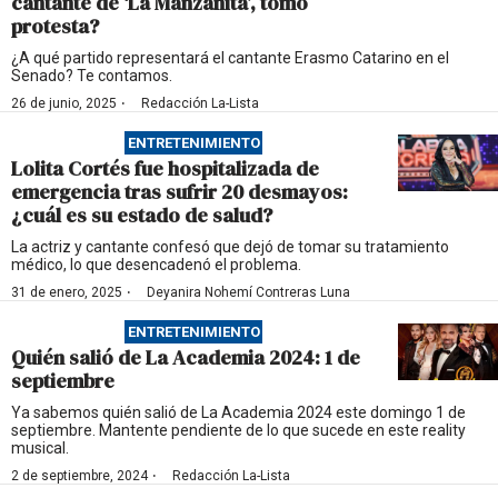
cantante de ‘La Manzanita’, tomó
protesta?
¿A qué partido representará el cantante Erasmo Catarino en el
Senado? Te contamos.
·
26 de junio, 2025
Redacción La-Lista
ENTRETENIMIENTO
Lolita Cortés fue hospitalizada de
emergencia tras sufrir 20 desmayos:
¿cuál es su estado de salud?
La actriz y cantante confesó que dejó de tomar su tratamiento
médico, lo que desencadenó el problema.
·
31 de enero, 2025
Deyanira Nohemí Contreras Luna
ENTRETENIMIENTO
Quién salió de La Academia 2024: 1 de
septiembre
Ya sabemos quién salió de La Academia 2024 este domingo 1 de
septiembre. Mantente pendiente de lo que sucede en este reality
musical.
·
2 de septiembre, 2024
Redacción La-Lista