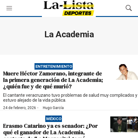
M
M
e
o
n
s
ú
t
La Academia
r
a
r
B
ú
ENTRETENIMIENTO
s
Muere Héctor Zamorano, integrante de
q
la primera generación de La Academia;
u
¿quién fue y de qué murió?
e
d
El cantante veracruzano tuvo problemas de salud muy complicados y
estuvo alejado de la vida pública.
a
·
24 de febrero, 2026
Hugo García
MÉXICO
Erasmo Catarino ya es senador: ¿Por
qué el ganador de La Academia,