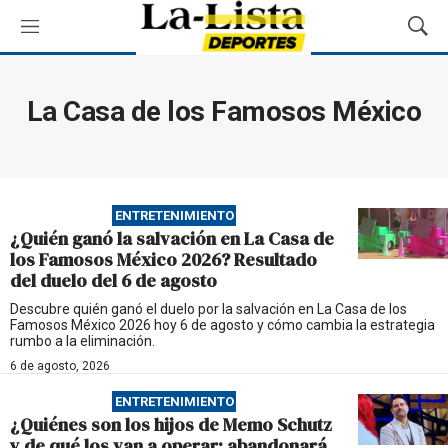
M
M
e
o
n
s
ú
t
La Casa de los Famosos México
r
a
r
B
ú
ENTRETENIMIENTO
s
¿Quién ganó la salvación en La Casa de
q
los Famosos México 2026? Resultado
u
del duelo del 6 de agosto
e
d
Descubre quién ganó el duelo por la salvación en La Casa de los
Famosos México 2026 hoy 6 de agosto y cómo cambia la estrategia
a
rumbo a la eliminación.
6 de agosto, 2026
ENTRETENIMIENTO
¿Quiénes son los hijos de Memo Schutz
y de qué los van a operar; abandonará