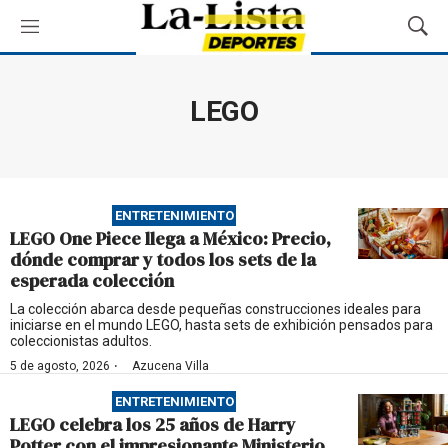
M
M
e
o
n
s
ú
t
LEGO
r
a
r
B
ú
ENTRETENIMIENTO
s
LEGO One Piece llega a México: Precio,
q
dónde comprar y todos los sets de la
u
esperada colección
e
d
La colección abarca desde pequeñas construcciones ideales para
iniciarse en el mundo LEGO, hasta sets de exhibición pensados para
a
coleccionistas adultos.
·
5 de agosto, 2026
Azucena Villa
ENTRETENIMIENTO
LEGO celebra los 25 años de Harry
Potter con el impresionante Ministerio