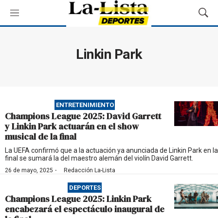
M
M
e
o
n
s
ú
t
Linkin Park
r
a
r
B
ú
ENTRETENIMIENTO
s
Champions League 2025: David Garrett
q
y Linkin Park actuarán en el show
u
musical de la final
e
d
La UEFA confirmó que a la actuación ya anunciada de Linkin Park en la
final se sumará la del maestro alemán del violín David Garrett.
a
·
26 de mayo, 2025
Redacción La-Lista
DEPORTES
Champions League 2025: Linkin Park
encabezará el espectáculo inaugural de